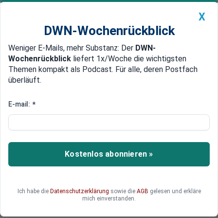
X
DWN-Wochenrückblick
Weniger E-Mails, mehr Substanz: Der
DWN-
Geldanlage Premium
Newsticker
MEIN DWN:
Wochenrückblick
liefert 1x/Woche die wichtigsten
Edelmetalle
DWN-Magazin
China
Themen kompakt als Podcast. Für alle, deren Postfach
überläuft.
DWN-Wochenrückblick
Auto Premium
Banken haben 110 Milliarden Euro Auslagen in Osteuropa
E-mail:
*
Österreich: Osteuropa-
Engagement gefährdet
Kreditwürdigkeit
Kostenlos abonnieren »
Österreichs Banken sind zu einseitig aufgestellt:
Ihre Geschäfte konzentrieren sich auf Osteuropa
und periphere Eurostaaten. Dies könnte
Ich habe die
Datenschutzerklärung
sowie die
AGB
gelesen und erkläre
Österreich sein letztes Triple-A bei der
mich einverstanden.
Ratingagentur Fitch kosten.