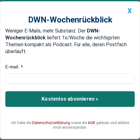
X
DWN-Wochenrückblick
Weniger E-Mails, mehr Substanz: Der
DWN-
Geldanlage Premium
Newsticker
MEIN DWN:
Wochenrückblick
liefert 1x/Woche die wichtigsten
Edelmetalle
DWN-Magazin
China
Themen kompakt als Podcast. Für alle, deren Postfach
überläuft.
DWN-Wochenrückblick
Auto Premium
User-Kommentare als Shitstorm diffamiert
E-mail:
*
Tagesschau verschläft Spanien-
Krawalle und beschimpft Kritiker
Die Tagesschau hat die gestrigen Spanien-
Kostenlos abonnieren »
Krawalle im Internet verpennt. Als die Leser die
Redaktion darauf aufmerksam machten,
reagierten die Öffentlich-Rechtlichen arrogant:
Ich habe die
Datenschutzerklärung
sowie die
AGB
gelesen und erkläre
Man sei unabhängig, auch von Shitstorm-
mich einverstanden.
Aktivisten.