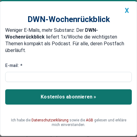
X
DWN-Wochenrückblick
Weniger E-Mails, mehr Substanz: Der
DWN-
Geldanlage Premium
Newsticker
MEIN DWN:
Wochenrückblick
liefert 1x/Woche die wichtigsten
Edelmetalle
DWN-Magazin
China
Themen kompakt als Podcast. Für alle, deren Postfach
überläuft.
DWN-Wochenrückblick
Auto Premium
Protest gegen Sparkurs
E-mail:
*
Sizilien auf Anti-EU-Kurs:
Comedian Beppe Grillo gewinnt
Wahl
Kostenlos abonnieren »
Rosario Crocetta wird der neue Präsident auf
Sizilien. Die Demokratische Partei und die
christliche Zentrumspartei bilden die
Ich habe die
Datenschutzerklärung
sowie die
AGB
gelesen und erkläre
Regierungskoalition. Heimlicher Sieger ist Beppo
mich einverstanden.
Grillo, dessen euroskeptische Partei sich klar