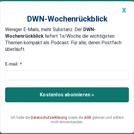
X
DWN-Wochenrückblick
Weniger E-Mails, mehr Substanz: Der
DWN-
Geldanlage Premium
Newsticker
MEIN DWN:
Wochenrückblick
liefert 1x/Woche die wichtigsten
Edelmetalle
DWN-Magazin
China
Themen kompakt als Podcast. Für alle, deren Postfach
überläuft.
DWN-Wochenrückblick
Auto Premium
Kräftiger Anstieg der Immobilienpreise
E-mail:
*
Nun offiziell: Bundesbank warnt
vor Immobilien-Hype in
deutschen Großstädten
Kostenlos abonnieren »
In sieben deutschen Großstädten kam es in den
vergangenen Monaten zu einem massiven
Anstieg der Immobilienpreise. Die Bundesbank
Ich habe die
Datenschutzerklärung
sowie die
AGB
gelesen und erkläre
sieht deshalb erste deutliche Anzeichen einer
mich einverstanden.
Immobilienblase in Deutschland.