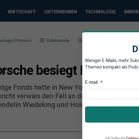
WIRTSCHAFT
UNTERNEHMEN
TECHNOLOGIE
IMMOB
anlage Premium
Edelmetalle
DWN-Magazin
Chin
D
Weniger E-Mails, mehr Sub
orsche besiegt Hedge Fo
Themen kompakt als Podcast
E-mail:
*
dge Fonds hatte in New York Klage gegen da
icht verwies den Fall an die deutsche Justiz.
ndelin Wiedeking und Holger Härter gegen 
Ich habe die
Datens