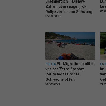
uneinheitlich – Disney-
Eu
Zahlen überzeugen, KI-
be
05.0
Rallye verliert an Schwung
05.08.2026
EU-Migrationspolitik
POLITIK
UN
vor der Zerreißprobe:
im 
Ceuta legt Europas
ver
Schwäche offen
Gel
05.08.2026
05.0