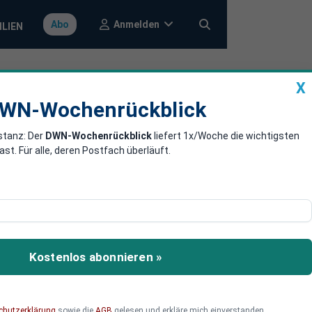
Anmelden
Abo
ILIEN
X
a
DWN-Wochenrückblick
WN-Wochenrückblick
stanz: Der
DWN-Wochenrückblick
liefert 1x/Woche die wichtigsten
nds
. Für alle, deren Postfach überläuft.
s Börsenverhalten
 Dort müssen sich die
Börsenmanipulation
Kostenlos abonnieren »
chutzerklärung
sowie die
AGB
gelesen und erkläre mich einverstanden.