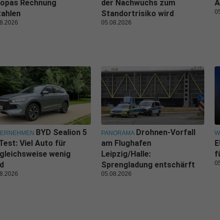
ropas Rechnung
der Nachwuchs zum
A
0
zahlen
Standortrisiko wird
8.2026
05.08.2026
BYD Sealion 5
Drohnen-Vorfall
TERNEHMEN
PANORAMA
W
Test: Viel Auto für
am Flughafen
E
gleichsweise wenig
Leipzig/Halle:
f
0
d
Sprengladung entschärft
8.2026
05.08.2026