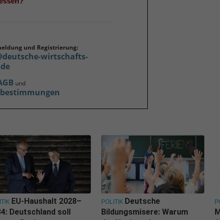
gessen?
meldung und Registrierung:
@deutsche-wirtschafts-
.de
AGB
und
zbestimmungen
EU-Haushalt 2028–
Deutsche
ITIK
POLITIK
P
4: Deutschland soll
Bildungsmisere: Warum
M