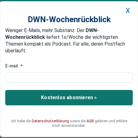
X
DWN-Wochenrückblick
Weniger E-Mails, mehr Substanz: Der
DWN-
Geldanlage Premium
Newsticker
MEIN DWN:
Wochenrückblick
liefert 1x/Woche die wichtigsten
Edelmetalle
DWN-Magazin
China
Themen kompakt als Podcast. Für alle, deren Postfach
überläuft.
DWN-Wochenrückblick
Auto Premium
Gesamtes Netzwerk betroffen
E-mail:
*
Fehler in Bitcoin-Software führt
zum Crash
Die Bitcoin-Börse Mt.Gox kann ihre Kunden
Kostenlos abonnieren »
weiterhin nicht auszahlen. Der Grund ist ein
Software-Fehler, von dem möglicherweise auch
andere Bitcoin-Anbieter betroffen sind. Der Kurs
Ich habe die
Datenschutzerklärung
sowie die
AGB
gelesen und erkläre
der Online-Währung brach daraufhin massiv ein.
mich einverstanden.