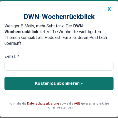
X
DWN-Wochenrückblick
Weniger E-Mails, mehr Substanz: Der
DWN-
Geldanlage Premium
Newsticker
MEIN DWN:
Wochenrückblick
liefert 1x/Woche die wichtigsten
Edelmetalle
DWN-Magazin
China
Themen kompakt als Podcast. Für alle, deren Postfach
überläuft.
DWN-Wochenrückblick
Auto Premium
Hoffnung auf Arbeitsmarkt
E-mail:
*
US-Notenbank kündigt Zins-
Wende für 2015 an
Die US-Notenbank will weiter US-Staatsanleihen
Kostenlos abonnieren »
kaufen, jedoch im Jahr 2015 die Politik der
niedrigen Zinsen beenden. Die Fed hofft, dass es
bis dahin zu einem Aufschwung in den USA
Ich habe die
Datenschutzerklärung
sowie die
AGB
gelesen und erkläre
kommt.
mich einverstanden.