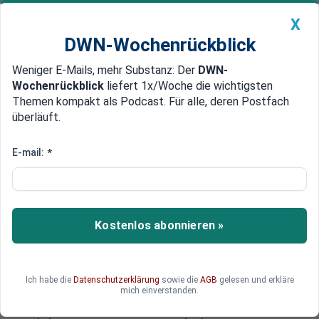
X
DWN-Wochenrückblick
Weniger E-Mails, mehr Substanz: Der
DWN-
Geldanlage Premium
Newsticker
MEIN DWN:
Wochenrückblick
liefert 1x/Woche die wichtigsten
Edelmetalle
DWN-Magazin
China
Themen kompakt als Podcast. Für alle, deren Postfach
überläuft.
DWN-Wochenrückblick
Auto Premium
Inflation als Export-Maßnahme
E-mail:
*
Franzosen wollen weichen Euro:
Total-Chef fordert Ende des
Petro-Dollars
Kostenlos abonnieren »
Die Franzosen machen gegen den Dollar mobil:
Sie fordern einen stärkeren globalen Einsatz des
Euro. Was auf den ersten Blick als eine Revanche
Ich habe die
Datenschutzerklärung
sowie die
AGB
gelesen und erkläre
gegen die Amerikaner wegen der Milliarden-
mich einverstanden.
Strafe gegen die BNP Paribas erscheint, ist in