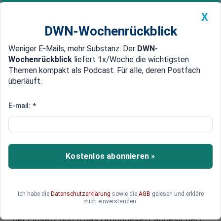
X
DWN-Wochenrückblick
Weniger E-Mails, mehr Substanz: Der
DWN-
Geldanlage Premium
Newsticker
MEIN DWN:
Wochenrückblick
liefert 1x/Woche die wichtigsten
Edelmetalle
DWN-Magazin
China
Themen kompakt als Podcast. Für alle, deren Postfach
überläuft.
DWN-Wochenrückblick
Auto Premium
Ausbildungs-Mission gegen IS
E-mail:
*
Bundestag beschließt Einsatz
deutscher Soldaten im Nordirak
Am Donnerstag hat der Bundestag mehrheitlich
Kostenlos abonnieren »
für die Entsendung von 100 Bundeswehr-
Soldaten in den Nordirak gestimmt. Die Soldaten
sollen kurdische Kämpfer gegen den IS
Ich habe die
Datenschutzerklärung
sowie die
AGB
gelesen und erkläre
ausbilden. Nach Angaben des deutschen
mich einverstanden.
Verfassungsrechtlers Christoph Degenhart ist
der Einsatz durch das Grundgesetz abgesichert.