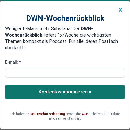
X
DWN-Wochenrückblick
Weniger E-Mails, mehr Substanz: Der
DWN-
Geldanlage Premium
Newsticker
MEIN DWN:
Wochenrückblick
liefert 1x/Woche die wichtigsten
Edelmetalle
DWN-Magazin
China
Themen kompakt als Podcast. Für alle, deren Postfach
überläuft.
DWN-Wochenrückblick
Auto Premium
Anleger ziehen sich zurück
E-mail:
*
Börse in Athen bricht ein
Die Aktien der griechischen Banken fielen nach
der EZB-Entscheidung um mehr als 23 Prozent.
Kostenlos abonnieren »
Der Leitindex brach um 9,4 Prozent auf 768
Punkte ein. Die zehnjährigen Staatsanleihen
brachen um bis zu 4,4 Punkte ein.
Ich habe die
Datenschutzerklärung
sowie die
AGB
gelesen und erkläre
mich einverstanden.