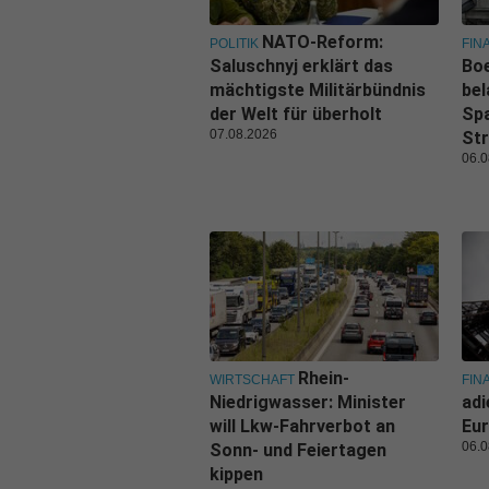
NATO-Reform:
POLITIK
FIN
Saluschnyj erklärt das
Boe
mächtigste Militärbündnis
bel
der Welt für überholt
Spa
07.08.2026
Str
06.0
Rhein-
WIRTSCHAFT
FIN
Niedrigwasser: Minister
adi
will Lkw-Fahrverbot an
Eur
06.0
Sonn- und Feiertagen
kippen