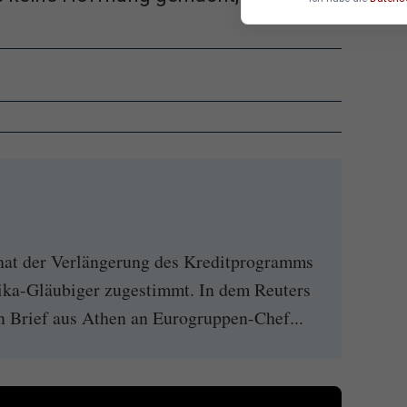
hat der Verlängerung des Kreditprogramms
ika-Gläubiger zugestimmt. In dem Reuters
 Brief aus Athen an Eurogruppen-Chef...