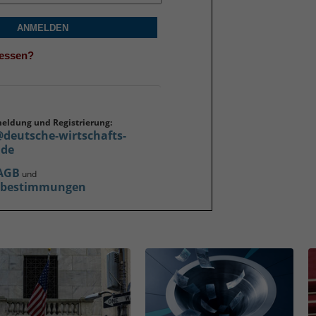
ANMELDEN
gessen?
meldung und Registrierung:
@deutsche-wirtschafts-
.de
AGB
und
zbestimmungen