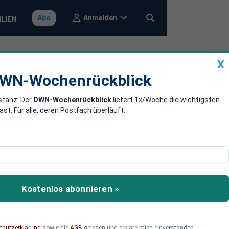
Anmelden
Abo
ILIEN
X
a
DWN-Wochenrückblick
WN-Wochenrückblick
stanz: Der
DWN-Wochenrückblick
liefert 1x/Woche die wichtigsten
t der EU und
. Für alle, deren Postfach überläuft.
 auf und akzeptiert, dass
iert wird. Der nun in
Kostenlos abonnieren »
n Unterwerfung unter das
dem griechischen
m aussteigen zu können.
chutzerklärung
sowie die
AGB
gelesen und erkläre mich einverstanden.