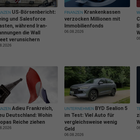
US-Börsenbericht:
Krankenkassen
ANZEN
FINANZEN
W
ing und Salesforce
verzocken Millionen mit
C
asten, während Iran-
Immobilienfonds
B
06.08.2026
nnungen die Wall
W
0
eet verunsichern
8.2026
Adieu Frankreich,
BYD Sealion 5
ANZEN
UNTERNEHMEN
T
eu Deutschland: Wohin
im Test: Viel Auto für
z
opas Reiche ziehen
vergleichsweise wenig
W
8.2026
0
Geld
06.08.2026