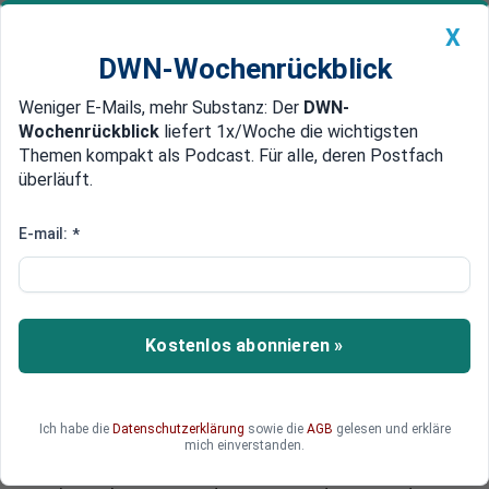
X
DWN-Wochenrückblick
Weniger E-Mails, mehr Substanz: Der
DWN-
Geldanlage Premium
Newsticker
MEIN DWN:
Wochenrückblick
liefert 1x/Woche die wichtigsten
Edelmetalle
DWN-Magazin
China
Themen kompakt als Podcast. Für alle, deren Postfach
überläuft.
DWN-Wochenrückblick
Auto Premium
Russen sollen „Würde verteidigen“
E-mail:
*
EU-Ratspräsidentschaft:
Nemzow-Mord ist Weckruf für
das russische Volk
Kostenlos abonnieren »
Die EU-Ratspräsidentschaft Litauen hat das
russische Volk aufgerufen, nach dem Mord an
Boris Nemzow aufzuwachen und seine „Würde
Ich habe die
Datenschutzerklärung
sowie die
AGB
gelesen und erkläre
zu verteidigen“. Putin wolle Russland in einen
mich einverstanden.
totalitären Staat umwandeln. Michail