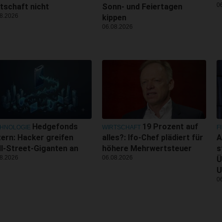
0
tschaft nicht
Sonn- und Feiertagen
8.2026
kippen
06.08.2026
Hedgefonds
19 Prozent auf
HNOLOGIE
WIRTSCHAFT
F
tern: Hacker greifen
alles?: Ifo-Chef plädiert für
A
l-Street-Giganten an
höhere Mehrwertsteuer
s
8.2026
06.08.2026
Ü
U
0