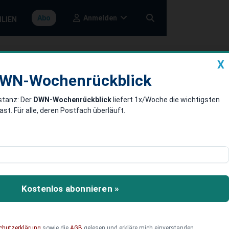
Anmelden
Abo
ILIEN
X
a
DWN-Wochenrückblick
WN-Wochenrückblick
stanz: Der
DWN-Wochenrückblick
liefert 1x/Woche die wichtigsten
 Allianz
. Für alle, deren Postfach überläuft.
t, dass die US-Regierung
en Allianz betrachte. Ein
Kostenlos abonnieren »
 sei, den Amerikanern ihre
chutzerklärung
sowie die
AGB
gelesen und erkläre mich einverstanden.