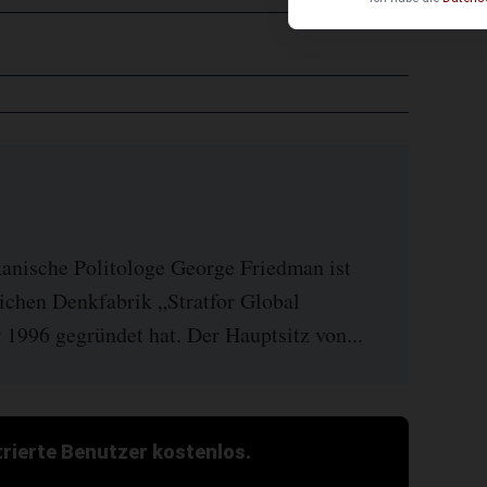
anische Politologe George Friedman ist
ichen Denkfabrik „Stratfor Global
r 1996 gegründet hat. Der Hauptsitz von...
strierte Benutzer kostenlos.