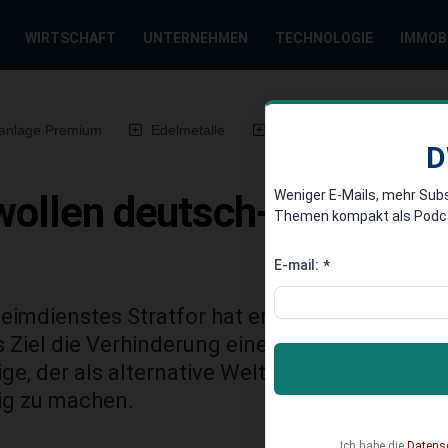
WIRTSCHAFT
UNTERNEHMEN
TECHNOLOGIE
IMMOB
anlage Premium
Edelmetalle
DWN-Magazin
Chin
D
Weniger E-Mails, mehr Sub
wollen deutsch-russische
Themen kompakt als Podcast
E-mail:
*
eimdienstes Stratfor hat erstmals offengeleg
s Ziel die Verhinderung einer deutsch-russisch
ige, der als alternative Weltmacht in der Lage
tig zu machen.
Ich habe die
Datens