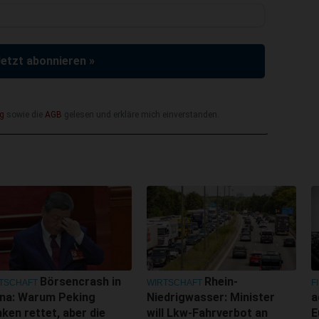
Jetzt abonnieren »
g
sowie die
AGB
gelesen und erkläre mich einverstanden.
Börsencrash in
Rhein-
TSCHAFT
WIRTSCHAFT
F
ina: Warum Peking
Niedrigwasser: Minister
a
ken rettet, aber die
will Lkw-Fahrverbot an
E