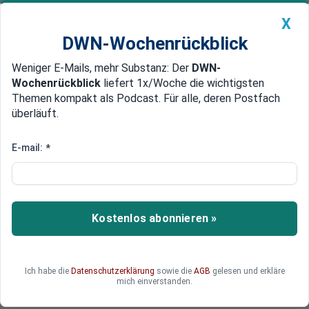
X
DWN-Wochenrückblick
Weniger E-Mails, mehr Substanz: Der
DWN-
Geldanlage Premium
Newsticker
MEIN DWN:
Wochenrückblick
liefert 1x/Woche die wichtigsten
Edelmetalle
DWN-Magazin
China
Themen kompakt als Podcast. Für alle, deren Postfach
überläuft.
DWN-Wochenrückblick
Auto Premium
EU-Kommission verhandelt
E-mail:
*
Griechenland erhöht Einsatz bei
Schulden-Poker und droht EU
mit Staatspleite
Kostenlos abonnieren »
Die griechische Regierung soll angeblich die
Staatspleite vorbereiten. Das meldet die FT, die in
der Regel gut informiert ist. Allerdings dürfte die
Ich habe die
Datenschutzerklärung
sowie die
AGB
gelesen und erkläre
Information aus Athen Teil des Pokers um die
mich einverstanden.
Schulden mit der Eurozone sein.