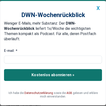
X
DWN-Wochenrückblick
Weniger E-Mails, mehr Substanz: Der
DWN-
Geldanlage Premium
Newsticker
MEIN DWN:
Wochenrückblick
liefert 1x/Woche die wichtigsten
Edelmetalle
DWN-Magazin
China
Themen kompakt als Podcast. Für alle, deren Postfach
überläuft.
DWN-Wochenrückblick
Auto Premium
Bauen mit Plastik
E-mail:
*
Baukasten: Einfamilienhaus
selber bauen in 24 Stunden
Ein italienisches Start-up hat ein
Kostenlos abonnieren »
Hausmontagesystem zum Selbermachen
entwickelt. So kann ein zweistöckiges Haus im
Eigenbau mit geringen Fachkenntnissen
Ich habe die
Datenschutzerklärung
sowie die
AGB
gelesen und erkläre
innerhalb eines Tages fertiggestellt werden. Die
mich einverstanden.
Bausteine erlauben nach dem Lego-Prinzip auch
flexible Umbauten.