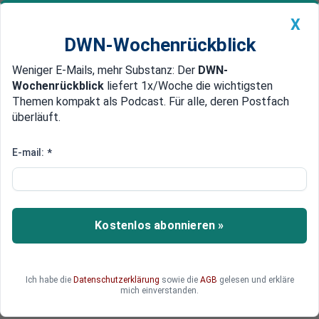
X
DWN-Wochenrückblick
Weniger E-Mails, mehr Substanz: Der
DWN-
Geldanlage Premium
Newsticker
MEIN DWN:
Wochenrückblick
liefert 1x/Woche die wichtigsten
Edelmetalle
DWN-Magazin
China
Themen kompakt als Podcast. Für alle, deren Postfach
überläuft.
DWN-Wochenrückblick
Auto Premium
Panik in Brüssel
E-mail:
*
Euro-Gruppe schließt
Griechenland von Beratungen
aus
Kostenlos abonnieren »
Die Finanzminister der Eurogruppe haben
Griechenland aus ihrem Kreis ausgeschlossen.
Sie berieten ohne den griechischen
Ich habe die
Datenschutzerklärung
sowie die
AGB
gelesen und erkläre
Finanzminister, wie sie die Eurozone retten
mich einverstanden.
können. Das ist ein glatter Rechtsbruch.