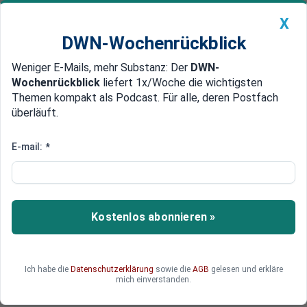
X
DWN-Wochenrückblick
Weniger E-Mails, mehr Substanz: Der
DWN-
Geldanlage Premium
Newsticker
MEIN DWN:
Wochenrückblick
liefert 1x/Woche die wichtigsten
Edelmetalle
DWN-Magazin
China
Themen kompakt als Podcast. Für alle, deren Postfach
überläuft.
DWN-Wochenrückblick
Auto Premium
EZB gewährt griechischen
E-mail:
*
Banken weiter Notfall-Kredite
Die EZB wird die griechischen Banken weiter mit
Notfallkrediten (ELA) versorgen. In Griechenland
Kostenlos abonnieren »
prüfen Zentralbank und Regierung, ob sie die
Banken am Montag wirklich wie geplant öffnen
können.
Ich habe die
Datenschutzerklärung
sowie die
AGB
gelesen und erkläre
mich einverstanden.