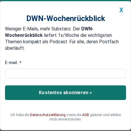
X
DWN-Wochenrückblick
Weniger E-Mails, mehr Substanz: Der
DWN-
Geldanlage Premium
Newsticker
MEIN DWN:
Wochenrückblick
liefert 1x/Woche die wichtigsten
Edelmetalle
DWN-Magazin
China
Themen kompakt als Podcast. Für alle, deren Postfach
überläuft.
DWN-Wochenrückblick
Auto Premium
41 Milliarden Euro weg
E-mail:
*
Rettungs-Wahnsinn: Bundestag
beschließt gigantische Geld-
Vernichtung
Kostenlos abonnieren »
Der Deutsche Bundestag beschließt heute einen
Verlust von 41 Milliarden Euro, der für die
europäischen Steuerzahler unausweichlich ist.
Ich habe die
Datenschutzerklärung
sowie die
AGB
gelesen und erkläre
Ein glatter Schuldenschnitt für Griechenland
mich einverstanden.
wäre wesentlich billiger. Er wird jedoch