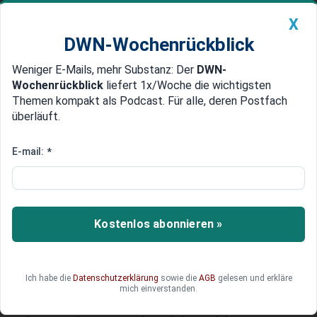
X
DWN-Wochenrückblick
Weniger E-Mails, mehr Substanz: Der
DWN-
Geldanlage Premium
Newsticker
MEIN DWN:
Wochenrückblick
liefert 1x/Woche die wichtigsten
Edelmetalle
DWN-Magazin
China
Themen kompakt als Podcast. Für alle, deren Postfach
überläuft.
DWN-Wochenrückblick
Auto Premium
Umverteilung gewollt
E-mail:
*
Österreichs Industrie kritisiert
Zwangsrabatt für
Pharmabranche
Kostenlos abonnieren »
Um die Krankenkasse zu entlassen, soll die
Pharmabranche zu Rabatten genötigt werden.
Das könnte die Branche Millionen zusätzlich
Ich habe die
Datenschutzerklärung
sowie die
AGB
gelesen und erkläre
kosten. Der angeschlagene Standort Österreich
mich einverstanden.
würde sich damit selbst gefährden. Die