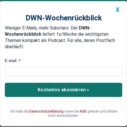
X
DWN-Wochenrückblick
Weniger E-Mails, mehr Substanz: Der
DWN-
Geldanlage Premium
Newsticker
MEIN DWN:
Wochenrückblick
liefert 1x/Woche die wichtigsten
Edelmetalle
DWN-Magazin
China
Themen kompakt als Podcast. Für alle, deren Postfach
überläuft.
DWN-Wochenrückblick
Auto Premium
Besuch bei FBI und Facebook
E-mail:
*
Überwachung: Niedersachsen
will von US-Geheimdiensten
lernen
Kostenlos abonnieren »
Der niedersächsische Minister Boris Pistorius
wird im April eine Informationsreise in die USA
antreten. Bei verschiedenen Unternehmen und
Ich habe die
Datenschutzerklärung
sowie die
AGB
gelesen und erkläre
Einrichtungen will er sich mit den Themen Cyber
mich einverstanden.
Security, Cyber Crime und mit dem Bereich IT im