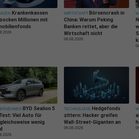
Krankenkassen
Börsencrash in
ANZEN
WIRTSCHAFT
W
zocken Millionen mit
China: Warum Peking
N
obilienfonds
Banken rettet, aber die
w
8.2026
Wirtschaft nicht
S
06.08.2026
k
0
BYD Sealion 5
Hedgefonds
TERNEHMEN
TECHNOLOGIE
W
Test: Viel Auto für
zittern: Hacker greifen
a
gleichsweise wenig
Wall-Street-Giganten an
h
06.08.2026
0
d
8.2026