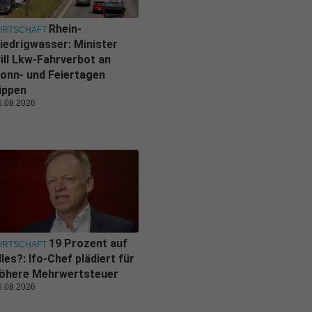
Rhein-
IRTSCHAFT
iedrigwasser: Minister
ill Lkw-Fahrverbot an
onn- und Feiertagen
ippen
6.08.2026
19 Prozent auf
IRTSCHAFT
lles?: Ifo-Chef plädiert für
öhere Mehrwertsteuer
6.08.2026