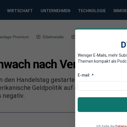
WIRTSCHAFT
UNTERNEHMEN
TECHNOLOGIE
IMMOB
anlage Premium
Edelmetalle
DWN-Magazin
Chin
D
Weniger E-Mails, mehr Sub
chwach nach Verlusten in 
Themen kompakt als Podcast
E-mail:
*
 in den Handelstag gestartet. Beobachtern zu
rikanische Geldpolitik auf die Stimmung der
 negativ.
Ich habe die
Datens