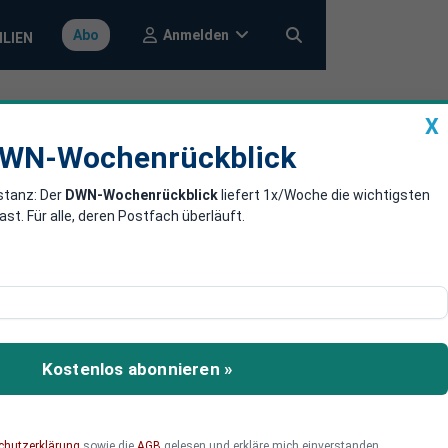
Anmelden
Abo
ILIEN
X
a
DWN-Wochenrückblick
WN-Wochenrückblick
stanz: Der
DWN-Wochenrückblick
liefert 1x/Woche die wichtigsten
Asien
. Für alle, deren Postfach überläuft.
folge drückten
 Händler. Die Vorgaben
Kostenlos abonnieren »
chutzerklärung
sowie die
AGB
gelesen und erkläre mich einverstanden.