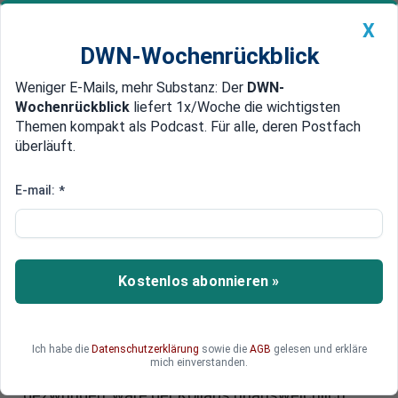
X
DWN-Wochenrückblick
Weniger E-Mails, mehr Substanz: Der
DWN-
Geldanlage Premium
Newsticker
MEIN DWN:
Wochenrückblick
liefert 1x/Woche die wichtigsten
Edelmetalle
DWN-Magazin
China
Themen kompakt als Podcast. Für alle, deren Postfach
überläuft.
DWN-Wochenrückblick
Auto Premium
Die nächste Euro-Krise
E-mail:
*
Der große Irrtum: Austerität
wäre fatal für Italien und Europa
Die von Deutschland immer wieder vertretenen
Kostenlos abonnieren »
Rezepte zur wirtschaftlichen Sanierung Italiens
wären fatal: In Italien lasten Kosten für
Wohnraum und Energie viel stärker auf den
Ich habe die
Datenschutzerklärung
sowie die
AGB
gelesen und erkläre
Haushalten, als dies durch die Statistiken
mich einverstanden.
abgebildet wird. Würde Italien zur Austerität
gezwungen, wäre der Kollaps unausweichlich.