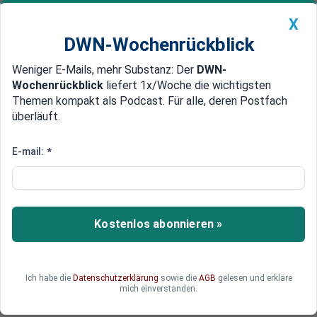
X
DWN-Wochenrückblick
Weniger E-Mails, mehr Substanz: Der
DWN-
Geldanlage Premium
Newsticker
MEIN DWN:
Wochenrückblick
liefert 1x/Woche die wichtigsten
Edelmetalle
DWN-Magazin
China
Themen kompakt als Podcast. Für alle, deren Postfach
überläuft.
DWN-Wochenrückblick
Auto Premium
Putin, Iran, Postillon
E-mail:
*
Fake News Plugin warnt vor
deutscher Satire-Website
„Postillon“
Kostenlos abonnieren »
Die deutsche Satire-Website „Der Postillon“ ist
auf eine Fake News-Liste geraten, auf der US-
Leser vor Russen, Iranern, Rassisten und
Ich habe die
Datenschutzerklärung
sowie die
AGB
gelesen und erkläre
Alternativmedien gewarnt werden.
mich einverstanden.