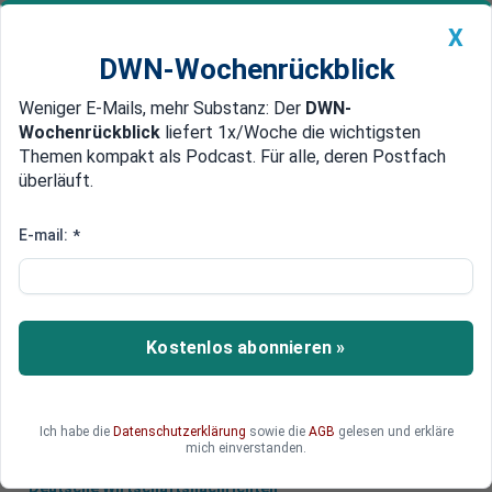
X
DWN-Wochenrückblick
Weniger E-Mails, mehr Substanz: Der
DWN-
Geldanlage Premium
Newsticker
MEIN DWN:
Wochenrückblick
liefert 1x/Woche die wichtigsten
Edelmetalle
DWN-Magazin
China
Themen kompakt als Podcast. Für alle, deren Postfach
überläuft.
DWN-Wochenrückblick
Auto Premium
Umstrittene Organisation
E-mail:
*
Nach Niederlage: Clinton-
Stiftung löst Global Initiative auf
Die Clinton Foundation gibt nach der
Kostenlos abonnieren »
Wahlniederlage von Hillary Clinton ihr wichtigstes
Betätigungsfeld auf.
Ich habe die
Datenschutzerklärung
sowie die
AGB
gelesen und erkläre
mich einverstanden.
Deutsche Wirtschaftsnachrichten