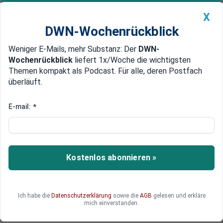
X
DWN-Wochenrückblick
Weniger E-Mails, mehr Substanz: Der
DWN-
Geldanlage Premium
Newsticker
MEIN DWN:
Wochenrückblick
liefert 1x/Woche die wichtigsten
Edelmetalle
DWN-Magazin
China
Themen kompakt als Podcast. Für alle, deren Postfach
überläuft.
DWN-Wochenrückblick
Auto Premium
Treffen in Antalya
E-mail:
*
USA und Russland sprechen
über militärische Kooperation
gegen IS
Kostenlos abonnieren »
Die Generalstabschefs der Türkei, Russlands und
der USA haben sich am Dienstag überraschend in
Antalya getroffen. Russland und die USA wollen
Ich habe die
Datenschutzerklärung
sowie die
AGB
gelesen und erkläre
im Kampf gegen den IS stärker kooperieren.
mich einverstanden.