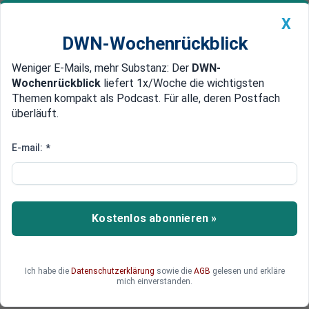
X
DWN-Wochenrückblick
Weniger E-Mails, mehr Substanz: Der
DWN-
Geldanlage Premium
Newsticker
MEIN DWN:
Wochenrückblick
liefert 1x/Woche die wichtigsten
Edelmetalle
DWN-Magazin
China
Themen kompakt als Podcast. Für alle, deren Postfach
überläuft.
DWN-Wochenrückblick
Auto Premium
Ölpreis unter Druck
E-mail:
*
US-Regierung plant Auflösung
der strategischen Öl-Reserven
Die US-Regierung plant die Auflösung der
Kostenlos abonnieren »
strategischen Öl-Reserven.
Ich habe die
Datenschutzerklärung
sowie die
AGB
gelesen und erkläre
mich einverstanden.
Deutsche Wirtschaftsnachrichten