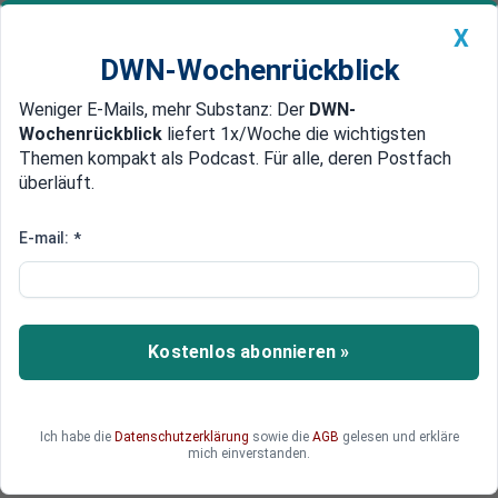
X
DWN-Wochenrückblick
Weniger E-Mails, mehr Substanz: Der
DWN-
Geldanlage Premium
Newsticker
MEIN DWN:
Wochenrückblick
liefert 1x/Woche die wichtigsten
Edelmetalle
DWN-Magazin
China
Themen kompakt als Podcast. Für alle, deren Postfach
überläuft.
DWN-Wochenrückblick
Auto Premium
Mutter schwer verletzt
E-mail:
*
Oberpfalz: Mörder eines Jungen
war Straftäter mit Fußfessel
In einem Flüchtlingsheim hat ein Mann einen
Kostenlos abonnieren »
kleinen Jungen und dessen Mutter angegriffen.
Der Junge stirbt, die Mutter überlebt schwer
verletzt. Der Mörder war ein verurteilter
Ich habe die
Datenschutzerklärung
sowie die
AGB
gelesen und erkläre
Straftäter mit Fußfessel.
mich einverstanden.