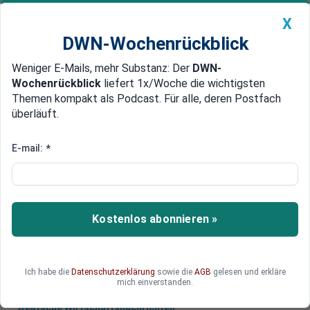
X
DWN-Wochenrückblick
Weniger E-Mails, mehr Substanz: Der
DWN-
Geldanlage Premium
Newsticker
MEIN DWN:
Wochenrückblick
liefert 1x/Woche die wichtigsten
Edelmetalle
DWN-Magazin
China
Themen kompakt als Podcast. Für alle, deren Postfach
überläuft.
DWN-Wochenrückblick
Auto Premium
Vorstoß unter neuem Namen
E-mail:
*
Syrien: Söldner von Al-Kaida sind
noch nicht am Ende
Analysten zufolge ist al-Qaida nach einer
Kostenlos abonnieren »
Namensänderung in Syrien so stark wie nie
zuvor.
Ich habe die
Datenschutzerklärung
sowie die
AGB
gelesen und erkläre
mich einverstanden.
Deutsche Wirtschaftsnachrichten