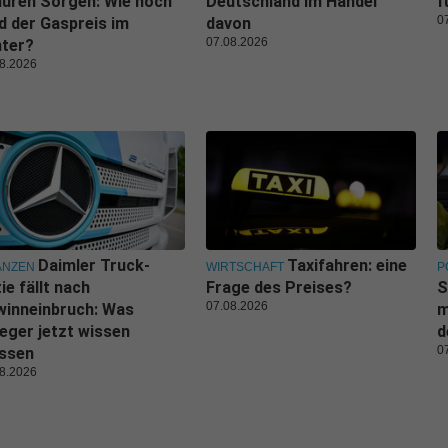
üren Sorgen: Wie hoch
Deutschland im Handel
f
0
d der Gaspreis im
davon
07.08.2026
nter?
8.2026
Daimler Truck-
Taxifahren: eine
ANZEN
WIRTSCHAFT
P
ie fällt nach
Frage des Preises?
S
07.08.2026
winneinbruch: Was
m
eger jetzt wissen
d
0
ssen
8.2026