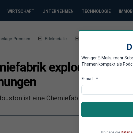
WIRTSCHAFT
UNTERNEHMEN
TECHNOLOGIE
IMMOB
anlage Premium
Edelmetalle
DWN-Magazin
Chin
D
Weniger E-Mails, mehr Sub
iefabrik explodiert nach
Themen kompakt als Podcast
mungen
E-mail:
*
Houston ist eine Chemiefabrik aufgrund der 
Ich habe die
Datens