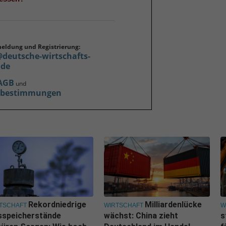
meldung und Registrierung:
@deutsche-wirtschafts-
.de
AGB
und
zbestimmungen
Rekordniedrige
Milliardenlücke
TSCHAFT
WIRTSCHAFT
W
sspeicherstände
wächst: China zieht
s