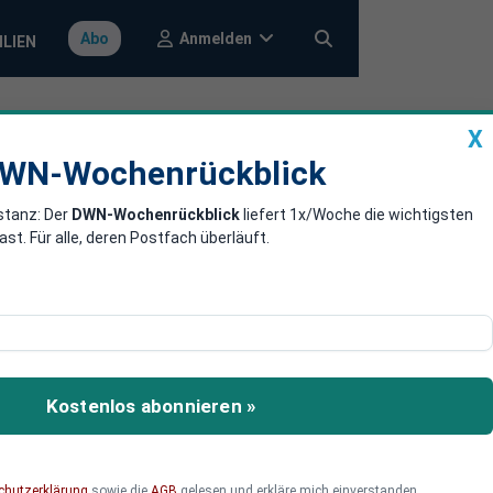
Anmelden
Abo
ILIEN
X
a
DWN-Wochenrückblick
WN-Wochenrückblick
stanz: Der
DWN-Wochenrückblick
liefert 1x/Woche die wichtigsten
 schweren
. Für alle, deren Postfach überläuft.
Wassermassen explodiert.
Kostenlos abonnieren »
chutzerklärung
sowie die
AGB
gelesen und erkläre mich einverstanden.