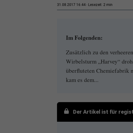
2 min
31.08.2017 16:44
Lesezeit:
Im Folgenden:
Zusätzlich zu den verhee
Wirbelsturm „Harvey“ drohe
überfluteten Chemiefabrik 
kam es dem...
Der Artikel ist für regi