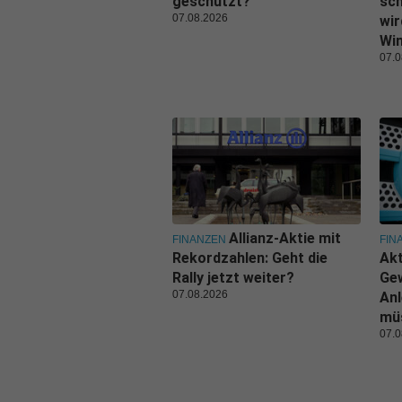
geschützt?
sch
07.08.2026
wir
Wi
07.0
Allianz-Aktie mit
FINANZEN
FIN
Rekordzahlen: Geht die
Akt
Rally jetzt weiter?
Ge
07.08.2026
Anl
mü
07.0