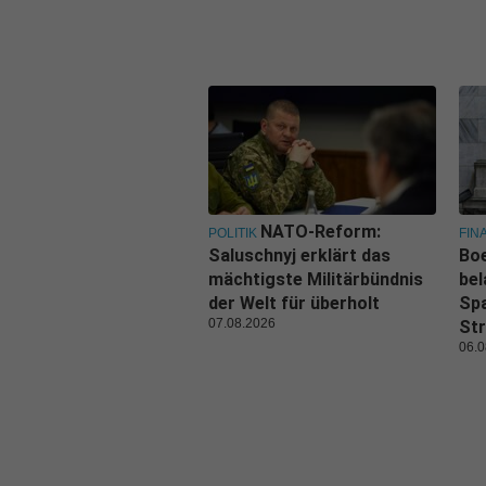
NATO-Reform:
POLITIK
FIN
Saluschnyj erklärt das
Boe
mächtigste Militärbündnis
bel
der Welt für überholt
Spa
07.08.2026
Str
06.0