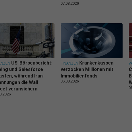
07.08.2026
US-Börsenbericht:
Krankenkassen
ANZEN
FINANZEN
W
ing und Salesforce
verzocken Millionen mit
C
asten, während Iran-
Immobilienfonds
B
06.08.2026
nnungen die Wall
W
0
eet verunsichern
8.2026