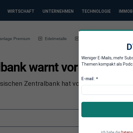
WIRTSCHAFT
UNTERNEHMEN
TECHNOLOGIE
IMMOB
anlage Premium
Edelmetalle
DWN-Magazin
Chin
D
Weniger E-Mails, mehr Sub
bank warnt vor neuer Fin
Themen kompakt als Podcast
E-mail:
*
esischen Zentralbank hat vor dem Ausbruch ei
Ich habe die
Datens