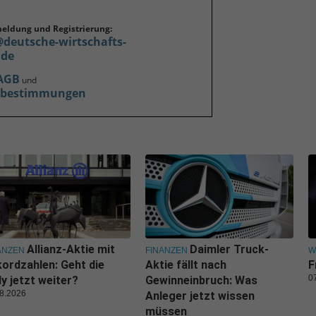
meldung und Registrierung:
@deutsche-wirtschafts-
.de
AGB
und
zbestimmungen
Allianz-Aktie mit
Daimler Truck-
ANZEN
FINANZEN
W
ordzahlen: Geht die
Aktie fällt nach
F
0
ly jetzt weiter?
Gewinneinbruch: Was
8.2026
Anleger jetzt wissen
müssen