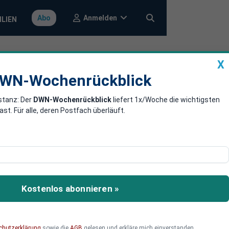
Anmelden
Abo
ILIEN
X
a
DWN-Wochenrückblick
WN-Wochenrückblick
stanz: Der
DWN-Wochenrückblick
liefert 1x/Woche die wichtigsten
anzkrise
. Für alle, deren Postfach überläuft.
ner neuen Finanzkrise
Kostenlos abonnieren »
chutzerklärung
sowie die
AGB
gelesen und erkläre mich einverstanden.