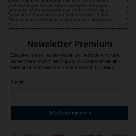
oder fallen. Im äußersten Fall kann es zu einem
vollständigen Verlust des angelegten Betrages
kommen. Mehr Informationen finden Sie in den
jeweiligen Unterlagen und insbesondere in den
Prospekten der Kapitalverwaltungsgesellschaften.
Newsletter Premium
Exklusive Inhalte, Insider-Wissen und besondere Vorteile –
sichern Sie sich jetzt den Zugang zu unserem
Premium-
Newsletter
und seien Sie immer einen Schritt voraus!
E-mail:
*
Jetzt abonnieren »
Ich habe die
Datenschutzerklärung
sowie die
AGB
gelesen und erkläre