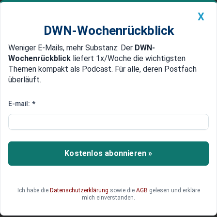
X
DWN-Wochenrückblick
Weniger E-Mails, mehr Substanz: Der
DWN-
Geldanlage Premium
Newsticker
MEIN DWN:
Wochenrückblick
liefert 1x/Woche die wichtigsten
Edelmetalle
DWN-Magazin
China
Themen kompakt als Podcast. Für alle, deren Postfach
überläuft.
DWN-Wochenrückblick
Auto Premium
Tausende Unternehmen bedroht
E-mail:
*
Norditalien stürzt ab: Die
brutalen Folgen eines Banken-
Crashs
Kostenlos abonnieren »
In Norditalien kann man beobachten, wie ein
Banken-Crash eine gesunde Wirtschaftsregion
verwüstet.
Ich habe die
Datenschutzerklärung
sowie die
AGB
gelesen und erkläre
mich einverstanden.