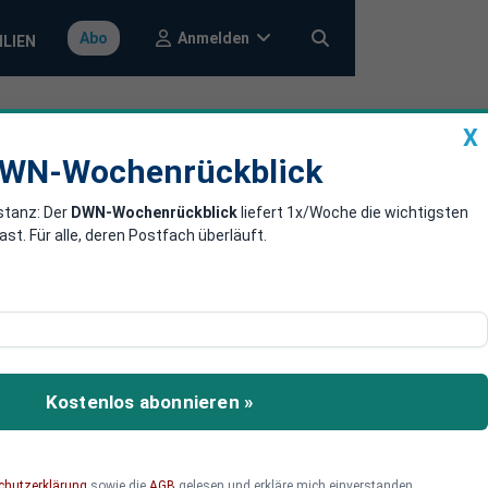
Anmelden
Abo
ILIEN
X
a
DWN-Wochenrückblick
WN-Wochenrückblick
stanz: Der
DWN-Wochenrückblick
liefert 1x/Woche die wichtigsten
 gegen
. Für alle, deren Postfach überläuft.
 die Grenze zu Slowenien.
Kostenlos abonnieren »
chutzerklärung
sowie die
AGB
gelesen und erkläre mich einverstanden.