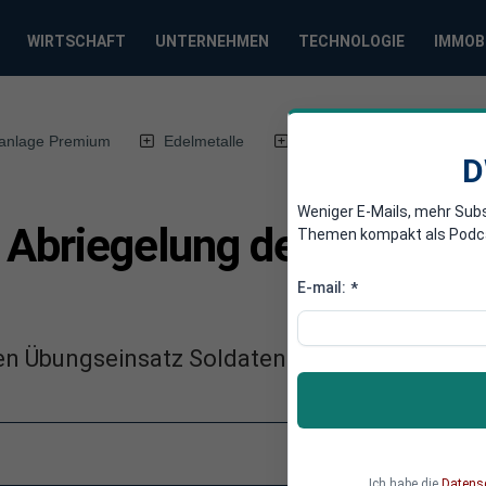
WIRTSCHAFT
UNTERNEHMEN
TECHNOLOGIE
IMMOB
anlage Premium
Edelmetalle
DWN-Magazin
Chin
D
Weniger E-Mails, mehr Sub
t Abriegelung der Grenze
Themen kompakt als Podcast
E-mail:
*
nen Übungseinsatz Soldaten und Polizisten an
Ich habe die
Datens