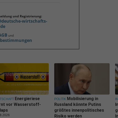
meldung und Registrierung:
@deutsche-wirtschafts-
.de
AGB
und
zbestimmungen
Energieriese
Mobilisierung in
TSCHAFT
POLITIK
I
nt vor Wasserstoff-
Russland könnte Putins
I
laps
größtes innenpolitisches
g
8.2026
Risiko werden
I