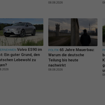
08.08.2026
0
Volvo ES90 im
65 Jahre Mauerbau:
TERNEHMEN
POLITIK
P
t: Ein guter Grund, den
Warum die deutsche
b
utschen Lebewohl zu
Teilung bis heute
K
gen?
nachwirkt
g
8.2026
08.08.2026
u
0