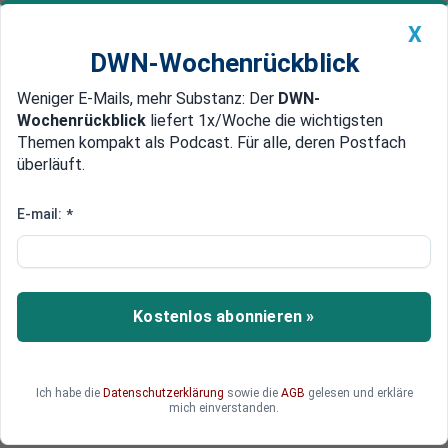
X
DWN-Wochenrückblick
Weniger E-Mails, mehr Substanz: Der
DWN-
Geldanlage Premium
Newsticker
MEIN DWN:
Wochenrückblick
liefert 1x/Woche die wichtigsten
Edelmetalle
DWN-Magazin
China
Themen kompakt als Podcast. Für alle, deren Postfach
überläuft.
DWN-Wochenrückblick
Auto Premium
Größter Verlust seit 2011
E-mail:
*
Umsätze im deutschen
Einzelhandel brechen ein
Die Umsätze im deutschen Einzelhandel sind im
Kostenlos abonnieren »
Mai stark eingebrochen.
Ich habe die
Datenschutzerklärung
sowie die
AGB
gelesen und erkläre
mich einverstanden.
Deutsche Wirtschaftsnachrichten