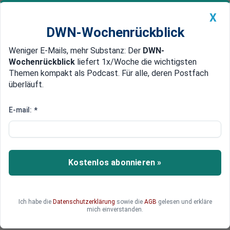
X
DWN-Wochenrückblick
Weniger E-Mails, mehr Substanz: Der
DWN-
Geldanlage Premium
Newsticker
MEIN DWN:
Wochenrückblick
liefert 1x/Woche die wichtigsten
Edelmetalle
DWN-Magazin
China
Themen kompakt als Podcast. Für alle, deren Postfach
überläuft.
DWN-Wochenrückblick
Auto Premium
Aussage aus Belegschaft
E-mail:
*
Tesla meldet Produktion von
5.000 Autos in einer Woche
Der Elektroauto-Pionier Tesla hat nach
Kostenlos abonnieren »
Informationen aus der Belegschaft sein
aktuelles Produktionsziel für den
Hoffnungsträger Model 3 erreicht.
Ich habe die
Datenschutzerklärung
sowie die
AGB
gelesen und erkläre
mich einverstanden.