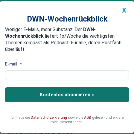
X
DWN-Wochenrückblick
Weniger E-Mails, mehr Substanz: Der
DWN-
Geldanlage Premium
Newsticker
MEIN DWN:
Wochenrückblick
liefert 1x/Woche die wichtigsten
Edelmetalle
DWN-Magazin
China
Themen kompakt als Podcast. Für alle, deren Postfach
überläuft.
DWN-Wochenrückblick
Auto Premium
USA gegen Giftgas-Einsatz
E-mail:
*
Russland bringt Kriegsschiffe
vor Küste Syriens in Stellung
Die russische Marine hat zehn Kriegsschiffe und
Kostenlos abonnieren »
zwei U-Boote vor der syrischen Küste
positioniert.
Ich habe die
Datenschutzerklärung
sowie die
AGB
gelesen und erkläre
mich einverstanden.
Deutsche Wirtschaftsnachrichten