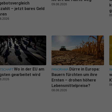
gebotsvergleich
09.08.2026
k
zahlt – jetzt bares Geld
g
aren
0
8.2026
Wo in der EU am
Dürre in Europa:
TSCHAFT
PANORAMA
W
gsten gearbeitet wird
Bauern fürchten um ihre
w
8.2026
Ernten – drohen höhere
K
0
Lebensmittelpreise?
08.08.2026