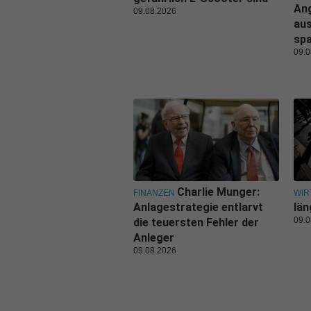
An
09.08.2026
aus
sp
09.0
Charlie Munger:
FINANZEN
WIR
Anlagestrategie entlarvt
län
09.0
die teuersten Fehler der
Anleger
09.08.2026