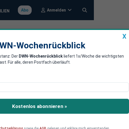
Anmelden
Abo
ILIEN
X
a
DWN-Wochenrückblick
WN-Wochenrückblick
stanz: Der
DWN-Wochenrückblick
liefert 1x/Woche die wichtigsten
chnologie
. Für alle, deren Postfach überläuft.
ssektor verzeichnet trotz
.
Kostenlos abonnieren »
chutzerklärung
sowie die
AGB
gelesen und erkläre mich einverstanden.