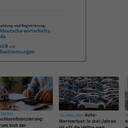
meldung und Registrierung:
@deutsche-wirtschafts-
.de
AGB
und
zbestimmungen
OBILIEN
Auto-
TECHNOLOGIE
T
chlussfinanzierung:
Wertverlust: In drei Jahren
d
rum sich der
ist oft die Hälfte weg
w