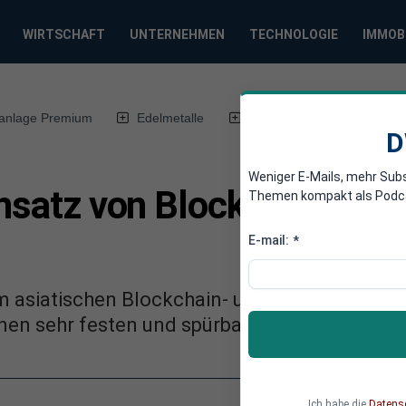
WIRTSCHAFT
UNTERNEHMEN
TECHNOLOGIE
IMMOB
anlage Premium
Edelmetalle
DWN-Magazin
Chin
D
Weniger E-Mails, mehr Sub
insatz von Blockchain-Te
Themen kompakt als Podcast
E-mail:
*
im asiatischen Blockchain- und Kryptowährung
inen sehr festen und spürbaren Aufwärtstrend
Ich habe die
Datens