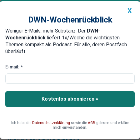
X
DWN-Wochenrückblick
Weniger E-Mails, mehr Substanz: Der
DWN-
Geldanlage Premium
Newsticker
MEIN DWN:
Wochenrückblick
liefert 1x/Woche die wichtigsten
Edelmetalle
DWN-Magazin
China
Themen kompakt als Podcast. Für alle, deren Postfach
überläuft.
DWN-Wochenrückblick
Auto Premium
Blick auf Syrien
E-mail:
*
USA und Russland positionieren
Kriegsschiffe im Mittelmeer
Russland, die USA und weitere Mächte haben im
Kostenlos abonnieren »
östlichen Mittelmeer ein großes Aufgebot an
Kriegsschiffen in Position gebracht.
Ich habe die
Datenschutzerklärung
sowie die
AGB
gelesen und erkläre
mich einverstanden.
Deutsche Wirtschaftsnachrichten