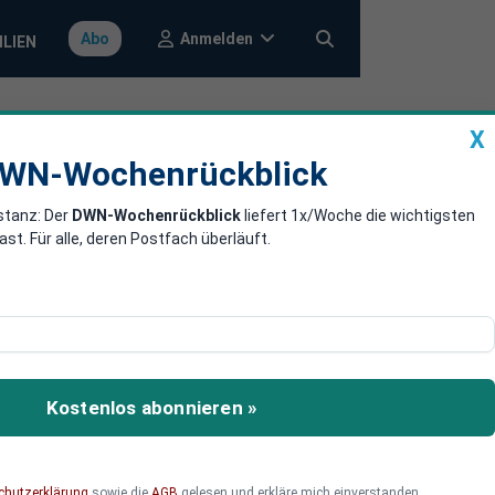
Anmelden
Abo
ILIEN
X
a
DWN-Wochenrückblick
WN-Wochenrückblick
stanz: Der
DWN-Wochenrückblick
liefert 1x/Woche die wichtigsten
insatz von
. Für alle, deren Postfach überläuft.
tember 2019 Tracking per
Kostenlos abonnieren »
chutzerklärung
sowie die
AGB
gelesen und erkläre mich einverstanden.