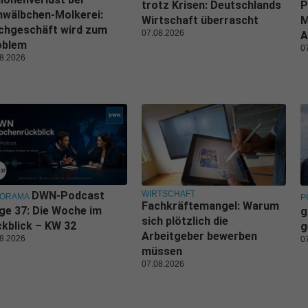
trotz Krisen: Deutschlands
P
wälbchen-Molkerei:
Wirtschaft überrascht
M
chgeschäft wird zum
07.08.2026
A
oblem
0
8.2026
WIRTSCHAFT
DWN-Podcast
NORAMA
P
Fachkräftemangel: Warum
ge 37: Die Woche im
g
sich plötzlich die
kblick – KW 32
g
Arbeitgeber bewerben
8.2026
0
müssen
07.08.2026