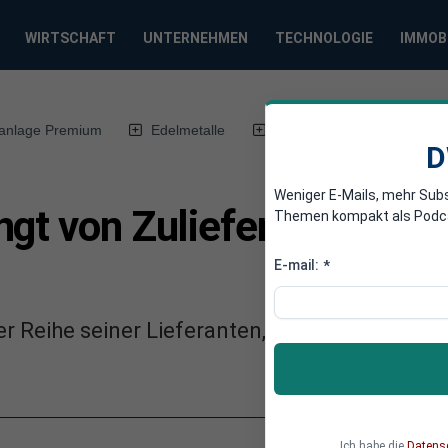
WIRTSCHAFT
UNTERNEHMEN
TECHNOLOGIE
IMMOB
anlage Premium
Edelmetalle
DWN-Magazin
Chin
D
Weniger E-Mails, mehr Sub
gt von Zulieferern den E
Themen kompakt als Podcast
E-mail:
*
r Reihe seiner Lieferanten, dass sie bis Sep
Ich habe die
Datens