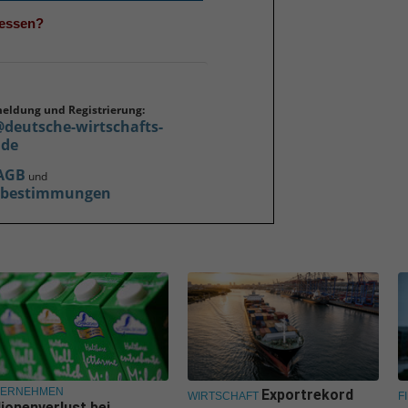
gessen?
meldung und Registrierung:
@deutsche-wirtschafts-
.de
AGB
und
zbestimmungen
TERNEHMEN
Exportrekord
WIRTSCHAFT
F
lionenverlust bei