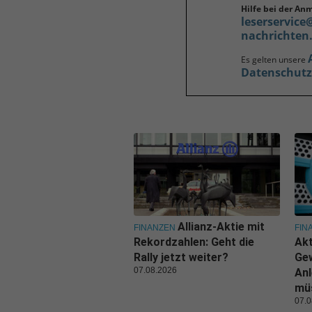
Hilfe bei der An
leserservice
nachrichten
Es gelten unsere
Datenschut
Allianz-Aktie mit
FINANZEN
FIN
Rekordzahlen: Geht die
Akt
Rally jetzt weiter?
Ge
07.08.2026
Anl
mü
07.0