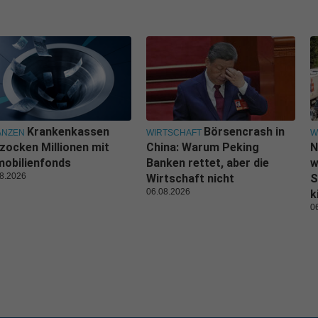
Krankenkassen
Börsencrash in
ANZEN
WIRTSCHAFT
W
zocken Millionen mit
China: Warum Peking
N
obilienfonds
Banken rettet, aber die
w
8.2026
Wirtschaft nicht
S
06.08.2026
k
0