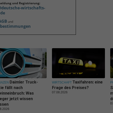
meldung und Registrierung:
@deutsche-wirtschafts-
.de
AGB
und
zbestimmungen
Daimler Truck-
Taxifahren: eine
ANZEN
WIRTSCHAFT
P
ie fällt nach
Frage des Preises?
S
07.08.2026
winneinbruch: Was
m
eger jetzt wissen
d
0
ssen
8.2026