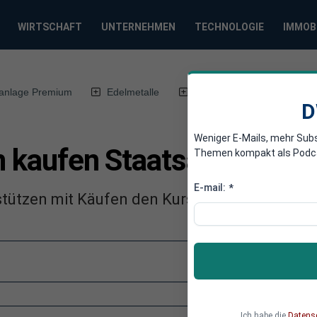
WIRTSCHAFT
UNTERNEHMEN
TECHNOLOGIE
IMMOB
anlage Premium
Edelmetalle
DWN-Magazin
Chin
D
Weniger E-Mails, mehr Sub
n kaufen Staatsanleihen
Themen kompakt als Podcast
E-mail:
*
stützen mit Käufen den Kurs der Staatsanleih
Ich habe die
Datens