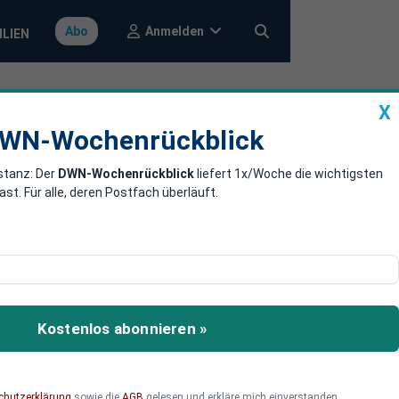
Anmelden
Abo
ILIEN
X
a
DWN-Wochenrückblick
WN-Wochenrückblick
stanz: Der
DWN-Wochenrückblick
liefert 1x/Woche die wichtigsten
. Für alle, deren Postfach überläuft.
en ihres Landes.
Kostenlos abonnieren »
chutzerklärung
sowie die
AGB
gelesen und erkläre mich einverstanden.