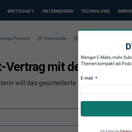
WIRTSCHAFT
UNTERNEHMEN
TECHNOLOGIE
IMMOB
anlage Premium
Edelmetalle
DWN-Magazin
Chin
D
Weniger E-Mails, mehr Sub
t-Vertrag mit der EU neu 
Themen kompakt als Podcast
E-mail:
*
sterin will das gescheiterte Austrittsabkomme
Ich habe die
Datens