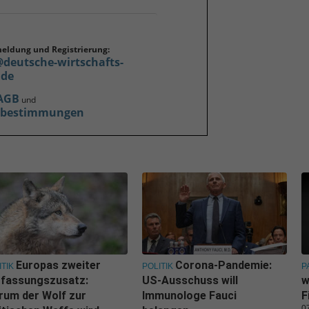
meldung und Registrierung:
@deutsche-wirtschafts-
.de
AGB
und
zbestimmungen
Europas zweiter
Corona-Pandemie:
ITIK
POLITIK
P
rfassungszusatz:
US-Ausschuss will
w
um der Wolf zur
Immunologe Fauci
F
0