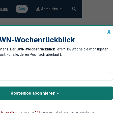
Anmelden
Abo
ILIEN
X
a
DWN-Wochenrückblick
WN-Wochenrückblick
stanz: Der
DWN-Wochenrückblick
liefert 1x/Woche die wichtigsten
verhandeln
. Für alle, deren Postfach überläuft.
n mit der EU neu
Kostenlos abonnieren »
chutzerklärung
sowie die
AGB
gelesen und erkläre mich einverstanden.