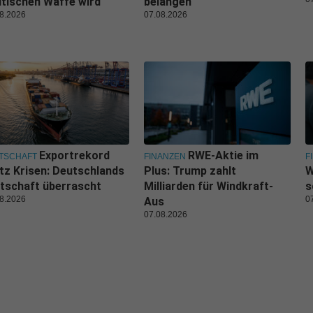
itischen Waffe wird
belangen
8.2026
07.08.2026
Exportrekord
RWE-Aktie im
TSCHAFT
FINANZEN
F
tz Krisen: Deutschlands
Plus: Trump zahlt
W
tschaft überrascht
Milliarden für Windkraft-
s
8.2026
0
Aus
07.08.2026