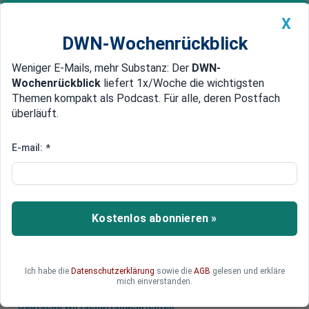
X
DWN-Wochenrückblick
Weniger E-Mails, mehr Substanz: Der
DWN-
Geldanlage Premium
Newsticker
MEIN DWN:
Wochenrückblick
liefert 1x/Woche die wichtigsten
Edelmetalle
DWN-Magazin
China
Themen kompakt als Podcast. Für alle, deren Postfach
überläuft.
DWN-Wochenrückblick
Auto Premium
Banken stellen sich quer
E-mail:
*
Eurozone: Dem Mittelstand
fehlen 400 Milliarden Euro
Die kleinen und mittelständischen Unternehmen
Kostenlos abonnieren »
in der Eurozone weisen eine Finanzierungslücke
in Höhe von 400 Milliarden Euro auf.
Ich habe die
Datenschutzerklärung
sowie die
AGB
gelesen und erkläre
mich einverstanden.
Deutsche Wirtschaftsnachrichten