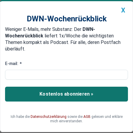
X
DWN-Wochenrückblick
Weniger E-Mails, mehr Substanz: Der
DWN-
Geldanlage Premium
Newsticker
MEIN DWN:
Wochenrückblick
liefert 1x/Woche die wichtigsten
Edelmetalle
DWN-Magazin
China
Themen kompakt als Podcast. Für alle, deren Postfach
überläuft.
DWN-Wochenrückblick
Auto Premium
Guten Zeit zum Schuldenmachen
E-mail:
*
Negativ verzinste
Staatsschulden erreichen
weltweites Rekordniveau
Kostenlos abonnieren »
Die globale Schuldenmenge, die negative
Renditen verzeichnet, liegt auf einem
historischen Hoch. Immer mehr Staaten und
Ich habe die
Datenschutzerklärung
sowie die
AGB
gelesen und erkläre
Unternehmen erhalten Geld fürs
mich einverstanden.
Schuldenmachen.