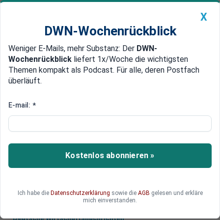
X
DWN-Wochenrückblick
Weniger E-Mails, mehr Substanz: Der
DWN-
Geldanlage Premium
Newsticker
MEIN DWN:
Wochenrückblick
liefert 1x/Woche die wichtigsten
Edelmetalle
DWN-Magazin
China
Themen kompakt als Podcast. Für alle, deren Postfach
überläuft.
DWN-Wochenrückblick
Auto Premium
Mit dem Segen der G7
E-mail:
*
Japan entwickelt SWIFT-
Netzwerk für Kryptowährungen
Mit Unterstützung der G7 entwickelt Japan ein
Kostenlos abonnieren »
internationales Netzwerk für Zahlungen mit
Kryptowährungen, das dem Swift-System ähnelt.
Ich habe die
Datenschutzerklärung
sowie die
AGB
gelesen und erkläre
mich einverstanden.
Deutsche Wirtschaftsnachrichten