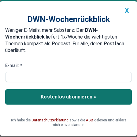
X
DWN-Wochenrückblick
Weniger E-Mails, mehr Substanz: Der
DWN-
Geldanlage Premium
Newsticker
MEIN DWN:
Wochenrückblick
liefert 1x/Woche die wichtigsten
Edelmetalle
DWN-Magazin
China
Themen kompakt als Podcast. Für alle, deren Postfach
überläuft.
DWN-Wochenrückblick
Auto Premium
Gegner der EZB-Anleihenkäufe
E-mail:
*
stellen neuen Antrag in Karlsruhe
Die Gegner der Anleihenkäufe durch die EZB
rufen erneut das Bundesverfassungsgericht in
Kostenlos abonnieren »
Karlsruhe an, da die Zentralbank die Käufe ohne
ein konkretes Enddatum wieder aufgenommen
hat.
Ich habe die
Datenschutzerklärung
sowie die
AGB
gelesen und erkläre
mich einverstanden.