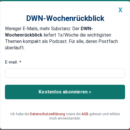
X
DWN-Wochenrückblick
Weniger E-Mails, mehr Substanz: Der
DWN-
Geldanlage Premium
Newsticker
MEIN DWN:
Wochenrückblick
liefert 1x/Woche die wichtigsten
Edelmetalle
DWN-Magazin
China
Themen kompakt als Podcast. Für alle, deren Postfach
überläuft.
DWN-Wochenrückblick
Auto Premium
Neuer Fonds außerhalb von EU-
E-mail:
*
Recht: Brüssel will mehr Partner
in Afrika mit Waffen ausrüsten
Kostenlos abonnieren »
Die EU will im Rahmen eines neuen Programms
"Partnerländer" in Afrika mit Waffen ausrüsten.
Dadurch soll Stabilität geschaffen und die
Migration eingedämmt werden.
Ich habe die
Datenschutzerklärung
sowie die
AGB
gelesen und erkläre
mich einverstanden.