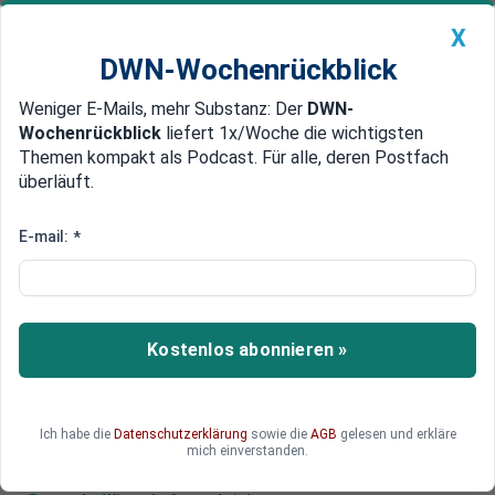
X
DWN-Wochenrückblick
Weniger E-Mails, mehr Substanz: Der
DWN-
Geldanlage Premium
Newsticker
MEIN DWN:
Wochenrückblick
liefert 1x/Woche die wichtigsten
Edelmetalle
DWN-Magazin
China
Themen kompakt als Podcast. Für alle, deren Postfach
überläuft.
DWN-Wochenrückblick
Auto Premium
Deutsche Wirtschaft wappnet
E-mail:
*
sich für harten Brexit
Knapp 40 Prozent der deutschen Unternehmen
befürchten weiterhin einen hohen Schaden durch
Kostenlos abonnieren »
den Brexit. Wie groß die Sorgen sind, hängt vor
allem von der Branche ab.
Ich habe die
Datenschutzerklärung
sowie die
AGB
gelesen und erkläre
mich einverstanden.