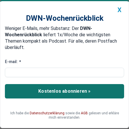
X
DWN-Wochenrückblick
Weniger E-Mails, mehr Substanz: Der
DWN-
Geldanlage Premium
Newsticker
MEIN DWN:
Wochenrückblick
liefert 1x/Woche die wichtigsten
Edelmetalle
DWN-Magazin
China
Themen kompakt als Podcast. Für alle, deren Postfach
überläuft.
DWN-Wochenrückblick
Auto Premium
Iran meldet „Zwischenfall“ in
E-mail:
*
Atomanlage Natans
Der Iran meldet einen Zwischenfall in seiner
wichtigsten Atomanlage. Was genau
Kostenlos abonnieren »
dahintersteckt, ist derzeit nicht klar.
Ich habe die
Datenschutzerklärung
sowie die
AGB
gelesen und erkläre
mich einverstanden.
Deutsche Wirtschaftsnachrichten