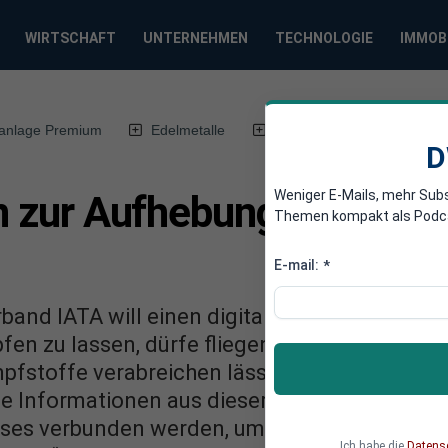
WIRTSCHAFT
UNTERNEHMEN
TECHNOLOGIE
IMMOB
anlage Premium
Edelmetalle
DWN-Magazin
Chin
D
Weniger E-Mails, mehr Sub
an zur Aufhebung der Reis
Themen kompakt als Podcast
E-mail:
*
rband IATA will einen digitalen Corona-Impfpa
fen zu lassen, dürfe fliegen. „Wer sich eines d
pfstoffe verabreichen lässt, wird offenbar i
 Informationen aus dieser Datenbank sollen
es verbunden werden, um sie parallel abrufen
Ich habe die
Datens