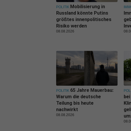
Mobilisierung in
POLITIK
IMM
Russland könnte Putins
Im
größtes innenpolitisches
geb
Risiko werden
Inv
08.08.2026
08.0
65 Jahre Mauerbau:
POLITIK
POL
Warum die deutsche
bei
Teilung bis heute
Kl
nachwirkt
gel
08.08.2026
um
08.0