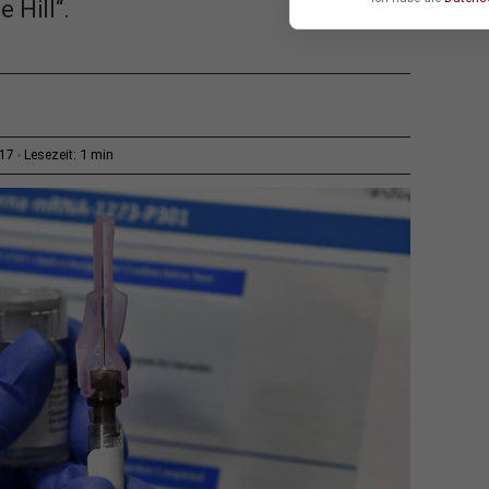
 Hill“.
1 min
:17
Lesezeit: