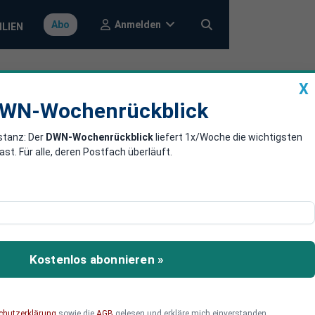
Anmelden
Abo
ILIEN
X
a
DWN-Wochenrückblick
WN-Wochenrückblick
stanz: Der
DWN-Wochenrückblick
liefert 1x/Woche die wichtigsten
efreiheit ohne
. Für alle, deren Postfach überläuft.
ss einführen. Wer bereit
er derzeit in der
Kostenlos abonnieren »
n eine Datenbank
 mit den Daten des
 zu können“, zitiert
chutzerklärung
sowie die
AGB
gelesen und erkläre mich einverstanden.