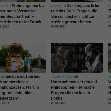
Wohnungsmarkt:
Der Tod, das Erbe
U
OBILIEN
FINANZEN
T
mer mehr Vermieter
und das Geld: Fragen, die
D
en Geschäft auf –
Sie sich bisher nicht zu
s
estitionen unter Druck
stellen getraut haben
0
8.2026
08.08.2026
Europa ist führend
KI-
ITIK
TECHNOLOGIE
F
 kommerziellen
Unternehmen setzen auf
W
imakonzepten: Warum
Philosophen – ethische
N
ingt es nicht, diese
Fragen rücken in den
N
zusetzen?
Fokus
A
8.2026
08.08.2026
0