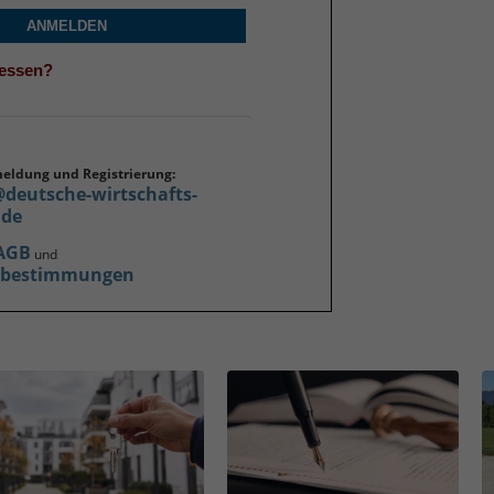
ANMELDEN
gessen?
meldung und Registrierung:
@deutsche-wirtschafts-
.de
AGB
und
zbestimmungen