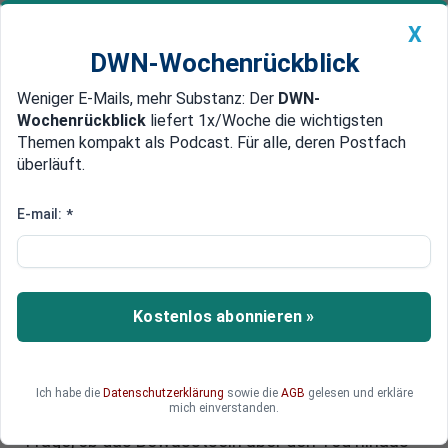
X
DWN-Wochenrückblick
Weniger E-Mails, mehr Substanz: Der
DWN-
Geldanlage Premium
Newsticker
MEIN DWN:
Wochenrückblick
liefert 1x/Woche die wichtigsten
Edelmetalle
DWN-Magazin
China
Themen kompakt als Podcast. Für alle, deren Postfach
überläuft.
DWN-Wochenrückblick
Auto Premium
DWN WISSENSCHAFT: Das
E-mail:
*
menschliche Bewusstsein - gibt
es einen freien Willen?
Kostenlos abonnieren »
Im zweiten Teil seines Gastbeitrags für die
Deutschen Wirtschaftsnachrichten befasst sich
der renommierte Neuropsychologe Prof. Dr. Dr.
Reinhard Werth weiter mit dem menschlichen
Ich habe die
Datenschutzerklärung
sowie die
AGB
gelesen und erkläre
mich einverstanden.
Bewusstsein - und beantwortet zum Schluss die
Frage, ob das Bewusstsein über den Tod hinaus