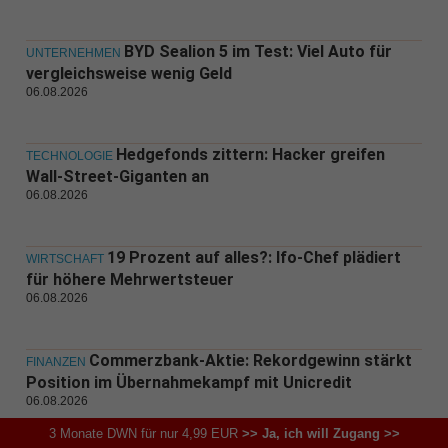
BYD Sealion 5 im Test: Viel Auto für
UNTERNEHMEN
vergleichsweise wenig Geld
06.08.2026
Hedgefonds zittern: Hacker greifen
TECHNOLOGIE
Wall-Street-Giganten an
06.08.2026
19 Prozent auf alles?: Ifo-Chef plädiert
WIRTSCHAFT
für höhere Mehrwertsteuer
06.08.2026
Commerzbank-Aktie: Rekordgewinn stärkt
FINANZEN
Position im Übernahmekampf mit Unicredit
06.08.2026
3 Monate DWN für nur 4,99 EUR
>> Ja, ich will Zugang >>