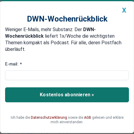
X
DWN-Wochenrückblick
Weniger E-Mails, mehr Substanz: Der
DWN-
Geldanlage Premium
Newsticker
MEIN DWN:
Wochenrückblick
liefert 1x/Woche die wichtigsten
Edelmetalle
DWN-Magazin
China
Themen kompakt als Podcast. Für alle, deren Postfach
überläuft.
DWN-Wochenrückblick
Auto Premium
US-Flugzeugträger sorgt für
E-mail:
*
neue Spannungen mit China
China hat die Entsendung des US-
Flugzeugträgers «USS Theodore Roosevelt» in
Kostenlos abonnieren »
das umstrittene Südchinesische Meer kritisiert.
Doch auch die Chinesen spielen mit den Muskeln.
Ich habe die
Datenschutzerklärung
sowie die
AGB
gelesen und erkläre
mich einverstanden.